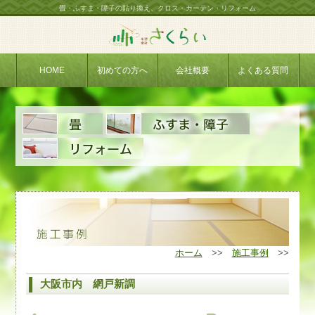
畳・ふすま・障子の貼り換え、クロス・カーテン・リフォーム
ホーム
>>
施工事例
>>
大阪市内 網戸新調